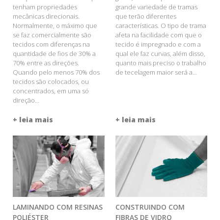
tenham propriedades
grande variedade de tramas
mecânicas direcionais.
que terão diferentes
Normalmente, o máximo que
características. O tipo de trama
se faz comercialmente são
afeta na facilidade com que o
tecidos com diferenças na
tecido é impregnado e com a
quantidade de fios de 30% a
qual ele faz curvas, além disso,
70% entre as direções.
quanto mais preciso o trabalho
Quando pelo menos 70% dos
de tecelagem maior será a…
tecidos são colocados, ou
concentrados, em uma só
direção…
+ leia mais
+ leia mais
LAMINANDO COM RESINAS
CONSTRUINDO COM
POLIÉSTER
FIBRAS DE VIDRO