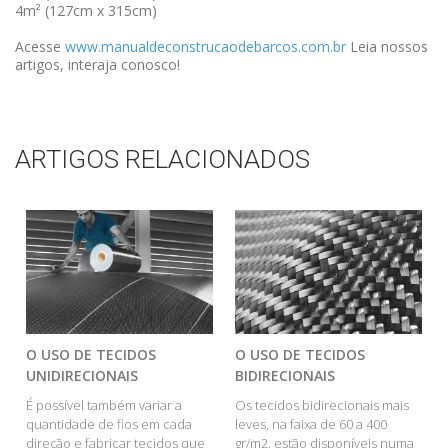
4m² (127cm x 315cm)
Acesse
www.manualdeconstrucaodebarcos.com.br
Leia nossos
artigos, interaja conosco!
ARTIGOS RELACIONADOS
O USO DE TECIDOS
O USO DE TECIDOS
UNIDIRECIONAIS
BIDIRECIONAIS
É possível também variar a
Os tecidos bidirecionais mais
quantidade de fios em cada
leves, na faixa de 60 a 400
direção e fabricar tecidos que
gr/m2, estão disponíveis numa