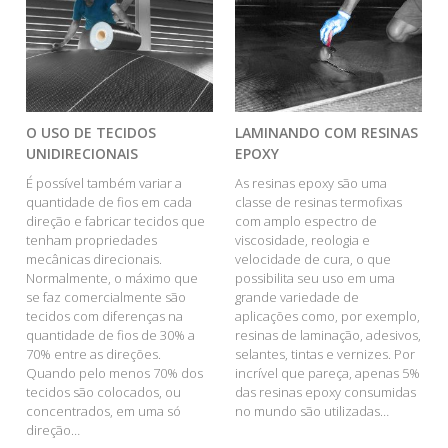
O USO DE TECIDOS
LAMINANDO COM RESINAS
UNIDIRECIONAIS
EPOXY
É possível também variar a
As resinas epoxy são uma
quantidade de fios em cada
classe de resinas termofixas
direção e fabricar tecidos que
com amplo espectro de
tenham propriedades
viscosidade, reologia e
mecânicas direcionais.
velocidade de cura, o que
Normalmente, o máximo que
possibilita seu uso em uma
se faz comercialmente são
grande variedade de
tecidos com diferenças na
aplicações como, por exemplo,
quantidade de fios de 30% a
resinas de laminação, adesivos,
70% entre as direções.
selantes, tintas e vernizes. Por
Quando pelo menos 70% dos
incrível que pareça, apenas 5%
tecidos são colocados, ou
das resinas epoxy consumidas
concentrados, em uma só
no mundo são utilizadas…
direção…