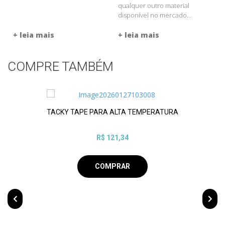
qualquer outro material
disponível no mercado…
+ leia mais
+ leia mais
COMPRE TAMBÉM
E PARA ALTA TEMPERATURA
PET ARM
R$ 121,34
COMPRAR
C