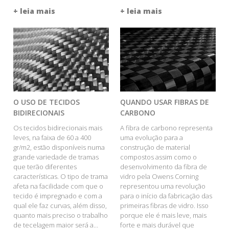
+ leia mais
+ leia mais
O USO DE TECIDOS
QUANDO USAR FIBRAS DE
BIDIRECIONAIS
CARBONO
Os tecidos bidirecionais mais
A fibra de carbono representa
leves, na faixa de 60 a 400
uma evolução para a
gr/m2, estão disponíveis numa
construção de material
grande variedade de tramas
compostos assim como o
que terão diferentes
desenvolvimento da fibra de
características. O tipo de trama
vidro pela Owens Corning
afeta na facilidade com que o
representou uma revolução
tecido é impregnado e com a
para o início da fabricação das
qual ele faz curvas, além disso,
primeiras fibras de vidro. Isso
quanto mais preciso o trabalho
porque ele é mais leve, mais
de tecelagem maior será a…
forte e mais durável que