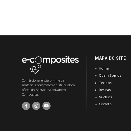
MAPA DO SITE
Home
Quem Somos
Comércio varejista on-line de
Tecidos
materiais compostos e distribuidora
oficial da Barracuda Advanced
Resinas
Composites.
Núcleos
Contato